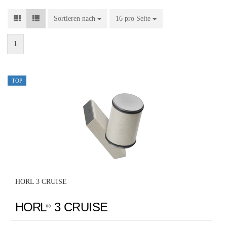
Sortieren nach
Sortieren nach
16 pro Seite
pro Seite
1
TOP
HORL 3 CRUISE
HORL
3 CRUISE
®