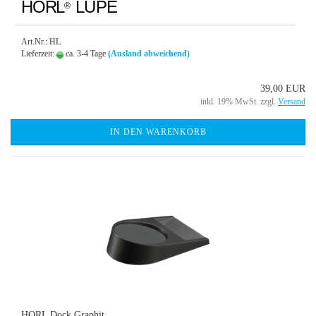
HORL
LUPE
®
Art.Nr.: HL
Lieferzeit:
ca. 3-4 Tage
(Ausland abweichend)
39,00 EUR
inkl. 19% MwSt. zzgl.
Versand
IN DEN WARENKORB
HORL Dock Graphit