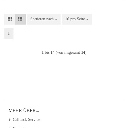
Sortieren nach
Sortieren nach
16 pro Seite
pro Seite
1
1
bis
14
(von insgesamt
14
)
MEHR ÜBER...
Callback Service