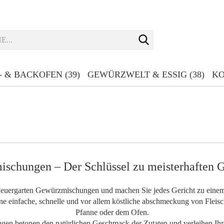
Suche...
- & BACKOFEN (39)
GEWÜRZWELT & ESSIG (38)
K
schungen – Der Schlüssel zu meisterhaften G
Feuergarten Gewürzmischungen und machen Sie jedes Gericht zu einem 
 einfache, schnelle und vor allem köstliche abschmeckung von Fleisch
Pfanne oder dem Ofen.
gen betonen den natürlichen Geschmack der Zutaten und verleihen Ihre