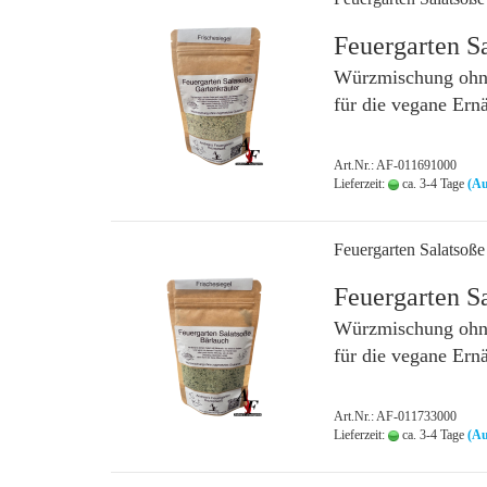
Feuergarten S
Würzmischung ohne
für die vegane Ern
Art.Nr.: AF-011691000
Lieferzeit:
ca. 3-4 Tage
(Au
Feuergarten Salatsoße
Feuergarten S
Würzmischung ohne
für die vegane Ern
Art.Nr.: AF-011733000
Lieferzeit:
ca. 3-4 Tage
(Au