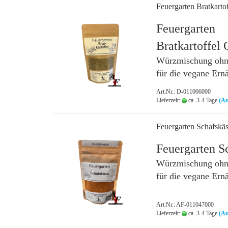
Feuergarten Bratkarto
Feuergarten
Bratkartoffel
Würzmischung ohne
für die vegane Ern
Art.Nr.: D-011006000
Lieferzeit:
ca. 3-4 Tage
(Au
Feuergarten Schafskä
Feuergarten S
Würzmischung ohne
für die vegane Ern
Art.Nr.: AF-011047000
Lieferzeit:
ca. 3-4 Tage
(Au