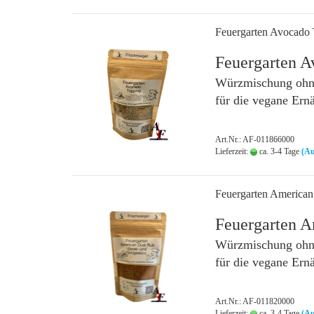
Feuergarten Avocado
Feuergarten A
Würzmischung ohne
für die vegane Ern
Art.Nr.: AF-011866000
Lieferzeit:
ca. 3-4 Tage
(Au
Feuergarten America
Feuergarten A
Würzmischung ohne
für die vegane Ern
Art.Nr.: AF-011820000
Lieferzeit:
ca. 3-4 Tage
(Au