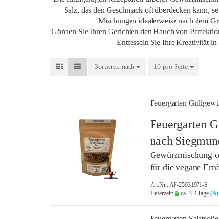
Salz, das den Geschmack oft überdecken kann, s
Mischungen idealerweise nach dem Gril
Gönnen Sie Ihren Gerichten den Hauch von Perfekti
Entfesseln Sie Ihre Kreativität 
Sortieren nach
Sortieren nach
16 pro Seite
pro Seite
Feuergarten Grillgew
Feuergarten G
nach Siegmund
Gewürzmischung oh
für die vegane Ern
Art.Nr.: AF-25031971-S
Lieferzeit:
ca. 3-4 Tage
(Au
Feuergarten Salatsoße