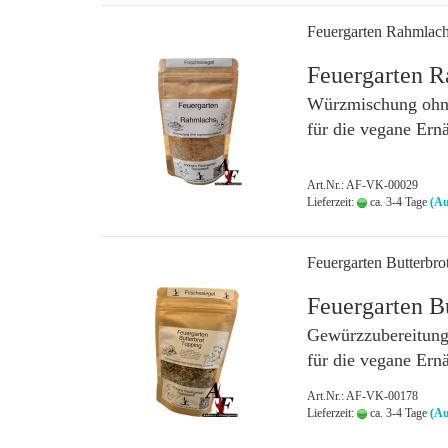
Feuergarten Rahmlac
Feuergarten 
Würzmischung ohne
für die vegane Ern
Art.Nr.: AF-VK-00029
Lieferzeit:
ca. 3-4 Tage
(Au
Feuergarten Butterbro
Feuergarten B
Gewürzzubereitung
für die vegane Ern
Art.Nr.: AF-VK-00178
Lieferzeit:
ca. 3-4 Tage
(Au