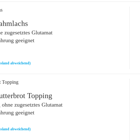
hs
Rahmlachs
 zugesetztes Glutamat
ährung geeignet
sland abweichend)
t Topping
utterbrot Topping
 ohne zugesetztes Glutamat
ährung geeignet
sland abweichend)