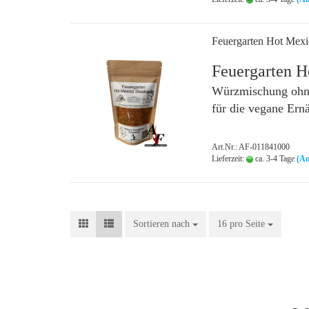
Feuergarten Hot Mexi
Feuergarten H
Würzmischung ohne
für die vegane Ern
Art.Nr.: AF-011841000
Lieferzeit:
ca. 3-4 Tage
(Au
Sortieren nach
Sortieren nach
16 pro Seite
pro Seite