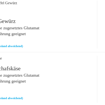
ffel Gewürz
 Gewürz
 zugesetztes Glutamat
ährung geeignet
sland abweichend)
se
chafskäse
 zugesetztes Glutamat
ährung geeignet
sland abweichend)