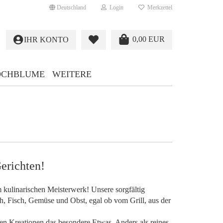
Deutschland
Login
Merkzettel
0,00 EUR
IHR KONTO
OCHBLUME
WEITERE
erichten!
kulinarischen Meisterwerk! Unsere sorgfältig
, Fisch, Gemüse und Obst, egal ob vom Grill, aus der
n Kreationen das besondere Etwas. Anders als reines