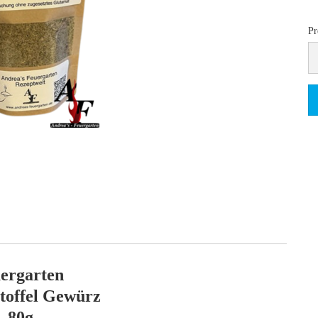
Pr
Pr
pr
kg
93
ergarten
toffel Gewürz
80g