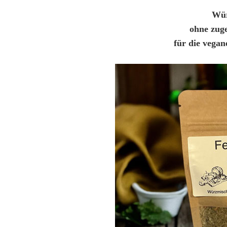
Wür
ohne zug
für die vega