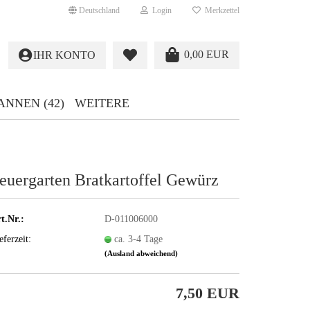
Deutschland
Login
Merkzettel
0,00 EUR
IHR KONTO
ANNEN (42)
WEITERE
euergarten Bratkartoffel Gewürz
t.Nr.:
D-011006000
eferzeit:
ca. 3-4 Tage
(Ausland abweichend)
7,50 EUR