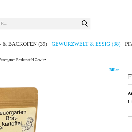
Suche...
- & BACKOFEN (39)
GEWÜRZWELT & ESSIG (38)
PF
Feuergarten Bratkartoffel Gewürz
Biller
F
Ar
Li