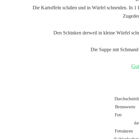
Die Kartoffeln schälen und in Würfel schneiden. In 1
Zugedec
Den Schinken derweil in kleine Würfel schn
Die Suppe mit Schmand u
Gut
Durchschnittl
Brennwerte
Fet
da
Fetts