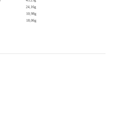
ydrate 43,23g
Zucker 24,16g
iß 10,98g
 18,06g