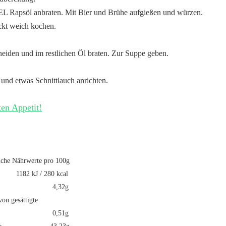
 EL Rapsöl anbraten. Mit Bier und Brühe aufgießen und würzen.
kt weich kochen.
eiden und im restlichen Öl braten. Zur Suppe geben.
nd etwas Schnittlauch anrichten.
en Appetit!
iche Nährwerte pro 100g
 1182 kJ / 280 kcal
t 4,32g
von gesättigte
äuren 0,51g