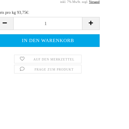
inkl. 7% MwSt. zzgl.
Versand
eis pro kg 93,75€:
eis
o
,75€
AUF DEN MERKZETTEL
FRAGE ZUM PRODUKT