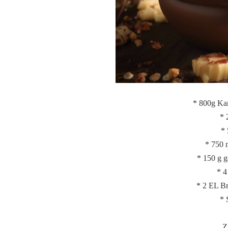
* 800g Kar
* 
* 
* 750 
* 150 g 
* 4
* 2 EL Br
* 
Z