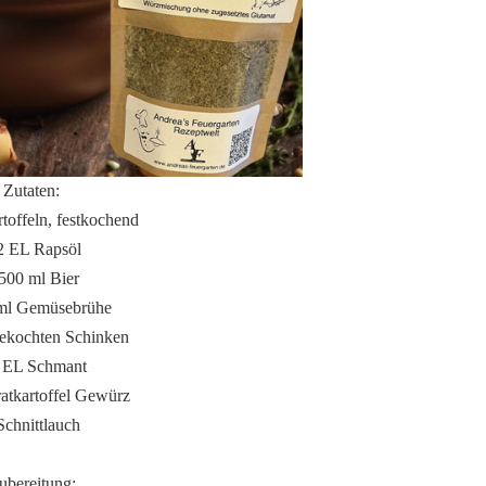
Zutaten:
toffeln, festkochend
2 EL Rapsöl
500 ml Bier
ml Gemüsebrühe
gekochten Schinken
 EL Schmant
atkartoffel Gewürz
Schnittlauch
ubereitung: